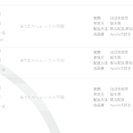
週
状態
ほぼ未使用
週
発送元
栃木県
ebでは予約できません。アプリをご利用ください
8/12
からレンタル可能
配送方法
匿名配送,匿名
／週
出品者
Apple大好き
00
週
状態
ほぼ未使用
発送元
栃木県
ただいまこの商品はレンタルできません
8/12
からレンタル可能
週
配送方法
匿名配送,匿名
出品者
Apple大好き
／週
週
状態
ほぼ未使用
発送元
栃木県
ebでは予約できません。アプリをご利用ください
8/12
からレンタル可能
週
配送方法
匿名配送
出品者
Apple大好き
／週