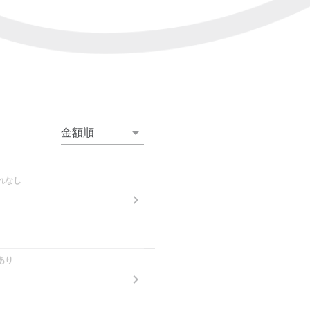
金額順
れなし
あり
。