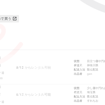
onで買う
週
状態
目立つ傷や汚
週
発送元
神奈川県
ただいまこの商品はレンタルできません
8/12
からレンタル可能
配送方法
匿名配送
／週
出品者
gen
00
週
状態
少し傷や汚れ
発送元
埼玉県
ebでは予約できません。アプリをご利用ください
8/12
からレンタル可能
週
配送方法
匿名配送
出品者
すれちお
／週