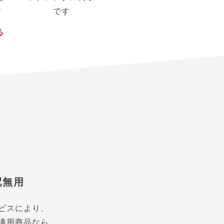
す
です
る
配無用
ビスにより、
適用商品なら