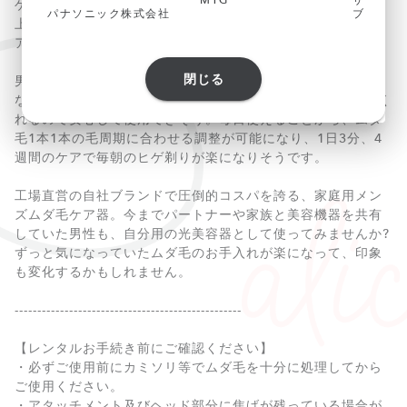
MTG
ザ・マー
ゲはもちろん毛の多い箇所や、全身のムダ毛に対応。ワキや
パナソニック株式会社
ブ・ファ
上半身、ひじ下、ひざ下、手足の指など、気になる部分のケ
アにも使えますよ。
閉じる
男性の濃いヒゲに特化して開発されたハイパワー照射であり
ながら、照射部分を冷却するICE技術で痛みを最小限にしてく
れるので安心して使用できそう。毎日使えることから、ムダ
毛1本1本の毛周期に合わせる調整が可能になり、1日3分、4
週間のケアで毎朝のヒゲ剃りが楽になりそうです。
工場直営の自社ブランドで圧倒的コスパを誇る、家庭用メン
ズムダ毛ケア器。今までパートナーや家族と美容機器を共有
していた男性も、自分用の光美容器として使ってみませんか?
ずっと気になっていたムダ毛のお手入れが楽になって、印象
も変化するかもしれません。
--------------------------------------------------
【レンタルお手続き前にご確認ください】
・必ずご使用前にカミソリ等でムダ毛を十分に処理してから
ご使用ください。
・アタッチメント及びヘッド部分に焦げが残っている場合が