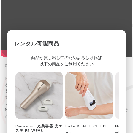
レンタル可能商品
商品が貸し出し中のためよろしければ
以下の商品をご利用ください
010148
ヒゲ剃りで肌を傷めてしまったり、濃い体毛で悩んでいたり
と、毎日のムダ毛のお手入れに手間がかかるのは、女性より
も男性のほうかもしれませんね。そんなときに、男性のヒゲ
や太い毛に対応できる家庭用ムダ毛ケア器があったら……。
メンズ脱毛が気になりだしたら、自宅でセルフケアができる
Notime（ノータイム）の「アイスダンディ」を試してみませ
んか？
Panasonic 光美容器 光エ
ReFa BEAUTECH EPI
Notim
「男性も使える」美容機器ではなく、男性用の機器なのでヒ
ステ ES-WP98