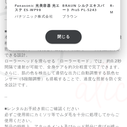
し、家庭用光美容器の中で高出力と高速処理を実現したモデ
Panasonic 光美容器 光エ
BRAUN シルクエキスパ
ReFa BE
ルです。
ステ ES-WP98
ート Pro5 PL-5243
MTG
パナソニック株式会社
ブラウン
--
■出力・照射性能
閉じる
本機はキセノンランプを2本搭載（Wランプ構成）し、従来機
種比で出力強化が図られています。
照射回数は約100万発と、全身ケア回数で1500回以上に対応
できる設計。
ローラーヘッドを滑らせる「ローラーモード」では、約0.2秒
間隔で連射が可能で、全身ケアを約3分程度で完了できます。
さらに、肌の色を検出して適切な出力に自動調整する肌色セ
ンサー（5段階調整）も搭載することで、過度な照射を防ぐ安
全設計です。
--
■レンタルお手続き前にご確認ください
必ずご使用前にカミソリ等でムダ毛を十分に処理してからご
使用ください。
製品の特性上、アタッチメント及びヘッド部分に焦げが残っ