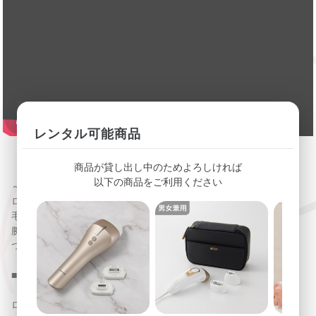
レンタル可能商品
【サロン品質の光脱毛を、自宅で高速ケア】
商品が貸し出し中のためよろしければ
以下の商品をご利用ください
～こんな方におすすめ〜
ローラー式連射とLED美顔機能を備えて高速・効率的なムダ
毛ケアを目指したい方に。
腕・脚・脇・VIO・顔といった複数部位を１台で対応しつ
つ、美肌効果も同時に期待したい方に。
■製品概要
「YA-MAN レイボーテ Rフラッシュ ハイパー プロ」は、サ
ロンでも使われる技術を応用した IPL／キセノン方式を採用