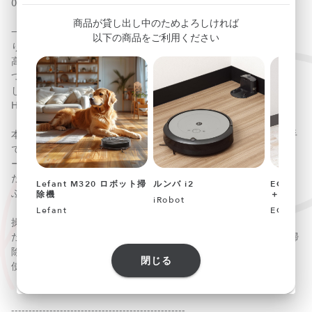
040165
商品が貸し出し中のためよろしければ
一軒家に住んでいると、意外と掃除が大変に感じたことはあ
以下の商品をご利用ください
りませんか？なかでも面倒とされる窓ふきは、小柄な女性や
高齢の方にとっては重労働です。手が届かない、腰が痛くて
つらい、家じゅうふいて回るのが負担…。そんな悩みを解消
してくれるのが、HOBOT（ホボット）の「窓掃除ロボット
HOBOT388」です。
本体の重さは約900gと軽量に仕上げられ、どんな人でも片手
で持てるコンパクトサイズ。スイッチを入れると吸引モータ
ーが作動し、窓にぴったりと吸着します。再生ボタンを押す
だけで清掃範囲を認識するから、窓一面をオートできれいに
Lefant M320 ロボット掃
ルンバ i2
ECOVAC
ふき上げます。
除機
＋
iRobot
Lefant
ECOVAC
操作は付属のリモコンのほか、専用アプリをインストールし
たスマートフォンからも操作可能。掃き出し窓なら約5分で掃
除が完了するうえ、真水を使った乾ぶきモードと専用洗剤を
閉じる
使った水ぶきモードの2種類から選択できます。
--------------------------------------------------