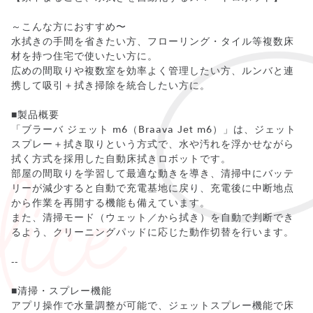
～こんな方におすすめ〜
水拭きの手間を省きたい方、フローリング・タイル等複数床
材を持つ住宅で使いたい方に。
広めの間取りや複数室を効率よく管理したい方、ルンバと連
携して吸引＋拭き掃除を統合したい方に。
■製品概要
「ブラーバ ジェット m6（Braava Jet m6）」は、ジェット
スプレー＋拭き取りという方式で、水や汚れを浮かせながら
拭く方式を採用した自動床拭きロボットです。
部屋の間取りを学習して最適な動きを導き、清掃中にバッテ
リーが減少すると自動で充電基地に戻り、充電後に中断地点
から作業を再開する機能も備えています。
また、清掃モード（ウェット／から拭き）を自動で判断でき
るよう、クリーニングパッドに応じた動作切替を行います。
--
■清掃・スプレー機能
アプリ操作で水量調整が可能で、ジェットスプレー機能で床