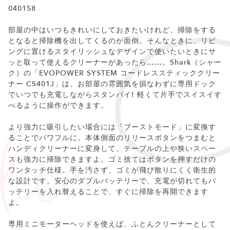
040158
部屋の中はいつもきれいにしておきたいけれど、掃除をする
となると掃除機を出してくるのが面倒。そんなときに、リビ
ングに置けるスタイリッシュなデザインで使いたいときにサ
ッと取って使えるクリーナーがあったら……。Shark（シャー
ク）の「EVOPOWER SYSTEM コードレススティッククリー
ナー CS401J」は、お部屋の雰囲気を損なわずに専用ドック
でいつでも充電しながらスタンバイ! 軽くて片手でスイスイす
べるように操作ができます。
より強力に吸引したい場合には「ブーストモード」に変換す
ることでパワフルに。本体側面のリリースボタンをつまむと
ハンディクリーナーに変身して、テーブルの上や狭いスペー
スも強力に掃除できますよ。ゴミ捨てはボタンを押すだけの
ワンタッチ仕様。手を汚さず、ゴミが飛び散りにくく衛生的
な設計です。安心のダブルバッテリーで、充電が切れてもバ
ッテリーを入れ替えることで、すぐに掃除を再開できます
よ。
専用ミニモーターヘッドを使えば、ふとんクリーナーとして