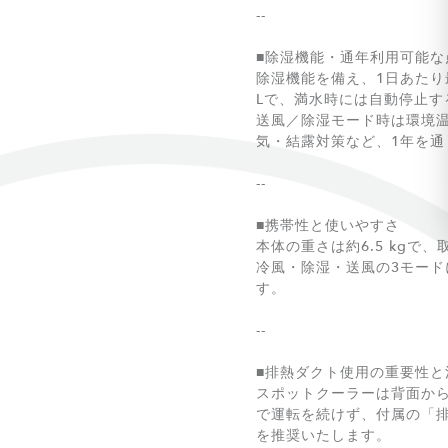
--
■除湿機能・通年利用可能な
除湿機能を備え、1日あたり最
Lで、満水時には自動停止す
送風／除湿モード時は環境温度
気・結露対策など、1年を通
--
■携帯性と使いやすさ
本体の重さは約6.5 kg
冷風・除湿・送風の3モード
す。
--
■排熱ダクト使用の重要性と
スポットクーラーは背面か
で運転を続けず、付属の「排
を推奨いたします。