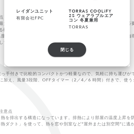
レイダンユニット
TORRAS COOLiFY
2S ウェアラブルエア
点
有限会社FPC
コン 冬夏兼用
大約「4.4 L / 日」の除湿能力がありますが、こまめな排水が
TORRAS
る機能が付いています。
 5〜38 ℃、冷風モード時は 17〜38 ℃ の範囲で使用可能。
して使いやすい仕様です。
閉じる
で、取っ手付きで比較的コンパクトかつ軽量なので、気軽に持ち運びが
に加え、風量3段階、OFFタイマー（2／4／6 時間）付きで、使
注意点
ら熱を排出する構造になっています。排熱により部屋の温度上昇を
熱ダクト」を使って、熱を窓や別室など“屋外または別空間”に逃