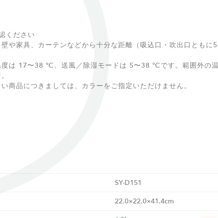
認ください
壁や家具、カーテンなどから十分な距離（吸込口・吹出口ともに50
は 17〜38 ℃、送風／除湿モードは 5〜38 ℃です。範囲外
す。
ない商品につきましては、カラーをご指定いただけません。
SY-D151
22.0×22.0×41.4cm