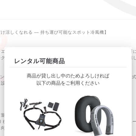
け涼しくなれる ― 持ち運び可能なスポット冷風機】
、エアコンを設置しづらい部屋や、一時的にだけ涼しくしたい場所
ークスペースなど、限られたスペースにおいて「必要なときだけ涼
レンタル可能商品
商品が貸し出し中のためよろしければ
 は、コンセントに差すだけで冷風・除湿・送風のいずれかを使える持ち運
以下の商品をご利用ください
ト設計により、好きな場所へ簡単に移動できます。
、室温から最大「約−7℃」の冷風を吐き出す冷房能力を持ちます。
よりも、 “スポット的に涼を取る” ための冷風なため、限られたス
に向いています。