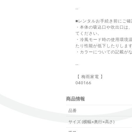
--
■レンタルお手続き前にご確
・本体の吸込口や吹出口は、
てください。
・冷風モード時の使用環境温度
たり性能が低下したりしま
・カラーについての記載が
--
【 梅雨家電 】
040166
商品情報
品番
サイズ (横幅×奥行×高さ)