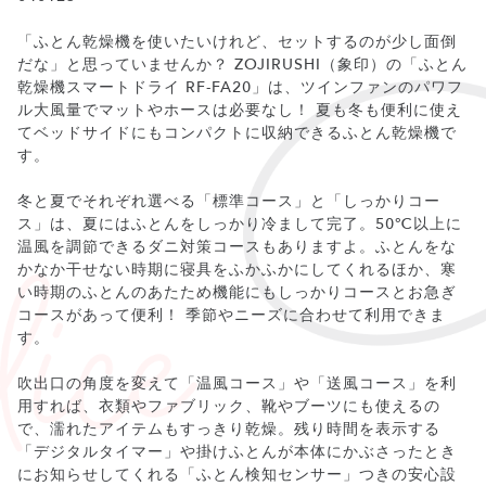
「ふとん乾燥機を使いたいけれど、セットするのが少し面倒
だな」と思っていませんか？ ZOJIRUSHI（象印）の「ふとん
乾燥機スマートドライ RF-FA20」は、ツインファンのパワフ
ル大風量でマットやホースは必要なし！ 夏も冬も便利に使え
てベッドサイドにもコンパクトに収納できるふとん乾燥機で
す。
冬と夏でそれぞれ選べる「標準コース」と「しっかりコー
ス」は、夏にはふとんをしっかり冷まして完了。50℃以上に
温風を調節できるダニ対策コースもありますよ。ふとんをな
かなか干せない時期に寝具をふかふかにしてくれるほか、寒
い時期のふとんのあたため機能にもしっかりコースとお急ぎ
コースがあって便利！ 季節やニーズに合わせて利用できま
す。
吹出口の角度を変えて「温風コース」や「送風コース」を利
用すれば、衣類やファブリック、靴やブーツにも使えるの
で、濡れたアイテムもすっきり乾燥。残り時間を表示する
「デジタルタイマー」や掛けふとんが本体にかぶさったとき
にお知らせしてくれる「ふとん検知センサー」つきの安心設