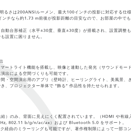
、 明るさは200ANSIルーメン、最大100インチの投影に対応する仕
、60インチなら約1.73 m前後が投影距離の目安なので、お部屋の中
自動台形補正（水平±30度、垂直±30度）が搭載され、設置調整も
でも設置に困りません。
出
スマートライト機能を搭載し、映像と連動した発光（サウンドモー
光演出による空間づくりも可能です。
時間・空間演出用のアプリ（壁時計、ヒーリングライト、美風景、
き、プロジェクター単体で “飾る” 作品性を持たせられます。
源供給）のみ、背面に見えにくく配置されています。（HDMI や有
z, 802.11 b/g/n/ac/ax）および Bluetooth 5.0 をサポート。
ットワーク経由のミラーリングも可能ですが、著作権制限によって一部