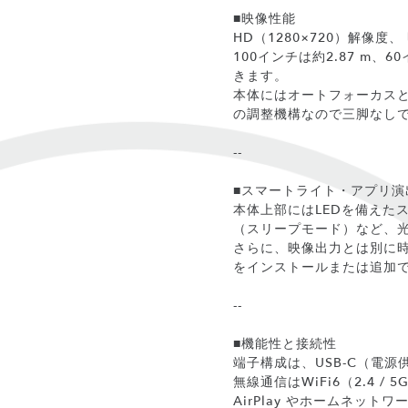
■映像性能
HD（1280×720）解像度
100インチは約2.87 m
きます。
本体にはオートフォーカスと
の調整機構なので三脚なし
--
■スマートライト・アプリ演
本体上部にはLEDを備えた
（スリープモード）など、
さらに、映像出力とは別に
をインストールまたは追加で
--
■機能性と接続性
端子構成は、USB-C（電
無線通信はWiFi6（2.4 / 5GH
AirPlay やホームネ