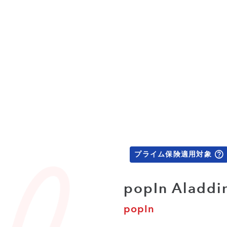
プライム保険適用対象
popIn Aladdi
popIn