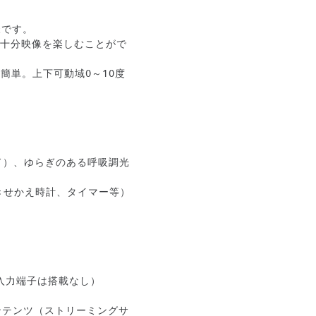
様です。
でも十分映像を楽しむことがで
簡単。上下可動域0～10度
ド）、ゆらぎのある呼吸調光
きせかえ時計、タイマー等）
線入力端子は搭載なし）
コンテンツ（ストリーミングサ