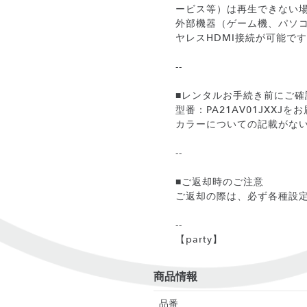
ービス等）は再生できない
外部機器（ゲーム機、パソコン
ヤレスHDMI接続が可能です。
--
■レンタルお手続き前にご確
型番：PA21AV01JXXJ
カラーについての記載がな
--
■ご返却時のご注意
ご返却の際は、必ず各種設
--
【party】
商品情報
品番