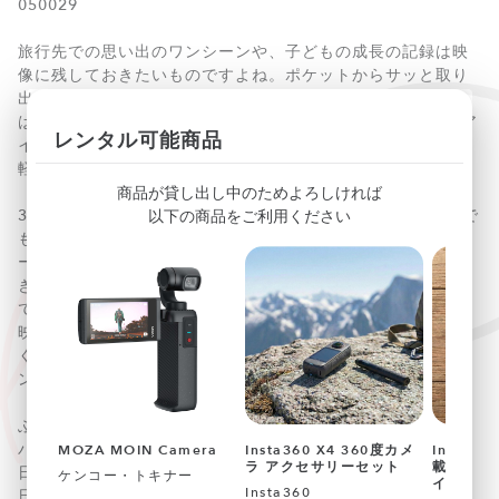
050029
旅行先での思い出のワンシーンや、子どもの成長の記録は映
像に残しておきたいものですよね。ポケットからサッと取り
出してすぐに撮影できるコンパクトカメラ「DJI Pocket 2」
は、起動からたったの1秒で撮影開始！ DJI（ディージェイア
レンタル可能商品
イ）独自の技術で手ブレのないクリアで滑らかな4K動画を手
軽に撮影することができます。
商品が貸し出し中のためよろしければ
3軸ジンバルを採用したことでポケットサイズの小型カメラで
以下の商品をご利用ください
も大迫力で滑らかな高画質映像を撮影可能に。ストーリーモ
ードを使えば、簡単な操作で短編動画風に編集することもで
きます。AI編集機能なら撮影した映像を自動で組み合わせ
て、まるでプロのカメラマンが撮影・編集したような美しい
映像に仕上げてくれるんです！ 自動で人物の肌色を補正して
くれるので、カメラ初心者でも簡単に使えるのが嬉しいポイ
ントですね。
ふとした瞬間を逃さずドラマティックに記録できる小型ジン
バルカメラ。ストレスなく持ち運べるサイズだからこそ、毎
MOZA MOIN Camera
Insta360 X4 360度カメ
Insta36
ラ アクセサリーセット
載ジンバ
日の撮影がもっと楽しくなるはず。お子様の成長記録や、毎
ケンコー・トキナー
イ
Insta360
日のVlog撮影をこの機会に始めてみませんか？