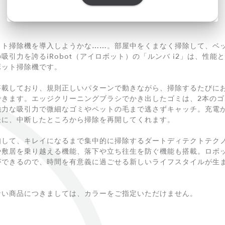
ット掃除機を導入しようかな……。部屋中をくまなく掃除して、ベッ
の吸引力を誇るiRobot（アイロボット）の「ルンバ i2」は、性
ボット掃除機です。
搭載しており、規則正しいパターンで動きながら、掃除するたびに
できます。エッジクリーニングブラシでかき出したゴミは、2本の
強力な吸引力で微細なゴミやペットの毛まで逃さずキャッチ。充電
後に、中断したところから掃除を再開してくれます。
知して、キレイになるまで集中的に掃除するダートディテクトテク
や敷居を乗り越える機能、落下や立ち往生を防ぐ機能も搭載。ロボ
ができるので、時間を有意義に過ごせる新しいライフスタイルが生
ない商品につきましては、カラーをご指定いただけません。