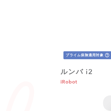
プライム保険適用対象
ルンバ i2
iRobot