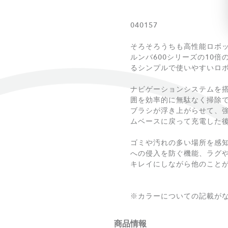
040157
そろそろうちも高性能ロボ
ルンバ600シリーズの10倍
るシンプルで使いやすいロ
ナビゲーションシステムを
囲を効率的に無駄なく掃除
ブラシが浮き上がらせて、
ムベースに戻って充電した
ゴミや汚れの多い場所を感
への侵入を防ぐ機能、ラグ
キレイにしながら他のこと
※カラーについての記載が
商品情報