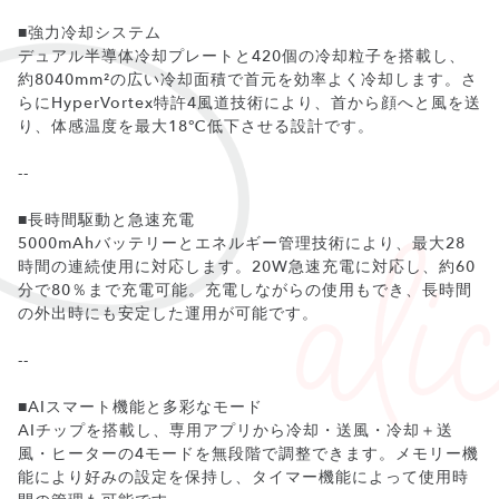
■強力冷却システム
デュアル半導体冷却プレートと420個の冷却粒子を搭載し、
約8040mm²の広い冷却面積で首元を効率よく冷却します。さ
らにHyperVortex特許4風道技術により、首から顔へと風を送
り、体感温度を最大18℃低下させる設計です。
--
■長時間駆動と急速充電
5000mAhバッテリーとエネルギー管理技術により、最大28
時間の連続使用に対応します。20W急速充電に対応し、約60
分で80％まで充電可能。充電しながらの使用もでき、長時間
の外出時にも安定した運用が可能です。
--
■AIスマート機能と多彩なモード
AIチップを搭載し、専用アプリから冷却・送風・冷却＋送
風・ヒーターの4モードを無段階で調整できます。メモリー機
能により好みの設定を保持し、タイマー機能によって使用時