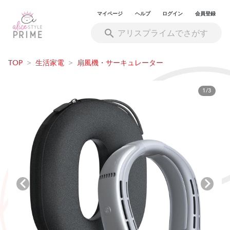
マイページ
ヘルプ
ログイン
会員登録
TOP
>
生活家電
>
扇風機・サーキュレーター
1/3