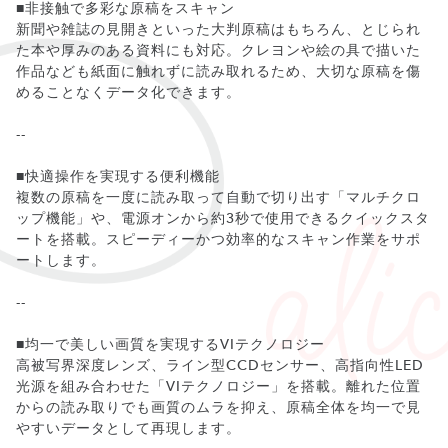
■非接触で多彩な原稿をスキャン
新聞や雑誌の見開きといった大判原稿はもちろん、とじられ
た本や厚みのある資料にも対応。クレヨンや絵の具で描いた
作品なども紙面に触れずに読み取れるため、大切な原稿を傷
めることなくデータ化できます。
--
■快適操作を実現する便利機能
複数の原稿を一度に読み取って自動で切り出す「マルチクロ
ップ機能」や、電源オンから約3秒で使用できるクイックスタ
ートを搭載。スピーディーかつ効率的なスキャン作業をサポ
ートします。
--
■均一で美しい画質を実現するVIテクノロジー
高被写界深度レンズ、ライン型CCDセンサー、高指向性LED
光源を組み合わせた「VIテクノロジー」を搭載。離れた位置
からの読み取りでも画質のムラを抑え、原稿全体を均一で見
やすいデータとして再現します。