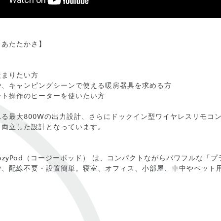
りあたたかさ】
暖まりたい方
や、キャンピングシーンで使える暖房器具を求める方
ート操作のヒーターを使いたい方
る最大800Wの出力設計、さらにドックイン型ワイヤレスリモコ
を両立した設計となっています。
LC の CozyPod（コージーポッド） は、コンパクトながらパワフル
で、配線不要・設置簡単。寝室、オフィス、小部屋、車中やペット