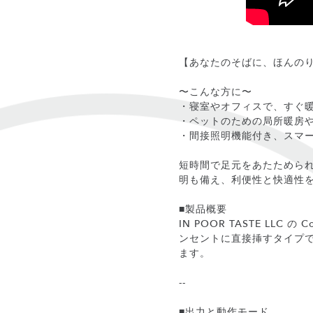
【あなたのそばに、ほんの
〜こんな方に〜
・寝室やオフィスで、すぐ
・ペットのための局所暖房
・間接照明機能付き、スマ
短時間で足元をあたためられ
明も備え、利便性と快適性
■製品概要
IN POOR TASTE L
ンセントに直接挿すタイプ
ます。
--
■出力と動作モード