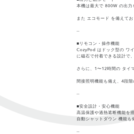
本機は最大で 800W の
また エコモード を備えて
--
■リモコン・操作機能
CozyPod はドック型
に磁石で付着できる設計で
さらに、1〜12時間の タ
間接照明機能も備え、4段
--
■安全設計・安心機能
高温保護や過熱遮断機能を搭
自動シャットダウン 機能も
--