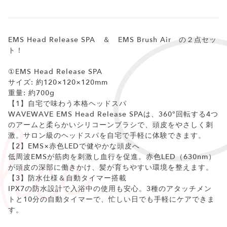
EMS Head Release SPA ＆ EMS Brush Air の２点セッ
ト！
①EMS Head Release SPA
サイズ: 約120×120×120mm
重量: 約700g
【1】自宅で味わう本格ヘッドスパ
WAVEWAVE EMS Head Release SPAは、360°回転する4つ
のアームと柔らかいシリコーンブラシで、頭皮をやさしく刺
激。サロン級のヘッドスパを自宅で手軽に体験できます。
【2】EMS×赤色LEDで健やかな頭皮へ
低周波EMSが筋肉を刺激し血行を促進。赤色LED（630nm）
が頭皮の深部に働きかけ、髪が育ちやすい環境を整えます。
【3】防水仕様＆自動タイマー搭載
IPX7の防水設計で入浴中の使用も安心。3種のアタッチメン
トと10分の自動タイマーで、忙しい日でも手軽にケアできま
す。