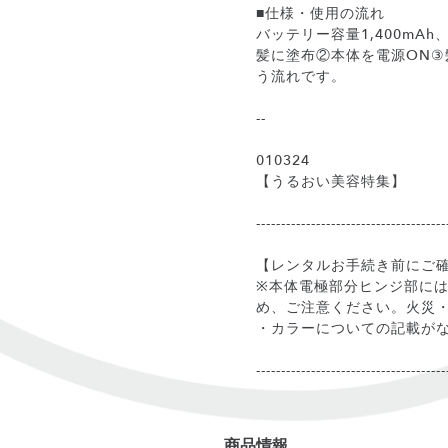
■仕様・使用の流れ
バッテリー容量1,400mA
髪に塗布②本体を電源ON③
う流れです。
--
010324
【うるおい美容特集】
--------------------------------------
【レンタルお手続き前にご
※本体電極部分ヒンジ部に
め、ご注意ください。火災・
・カラーについての記載が
--------------------------------------
商品情報