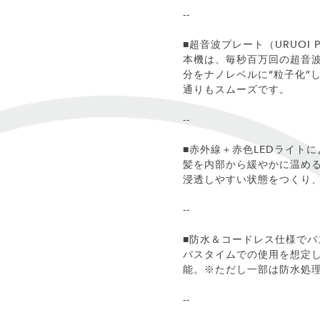
--
■超音波プレート（URUOI 
本機は、毎秒百万回の超音波
分をナノレベルに“粒子化”
通りもスムーズです。
--
■赤外線＋赤色LEDライト
髪を内部から緩やかに温める
浸透しやすい状態をつくり
--
■防水＆コードレス仕様でバ
バスタイムでの使用を想定し
能。※ただし一部は防水処
--