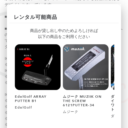
デザインとなっています。
レンタル可能商品
■1日限定20本。
■フェースは、より鋭角な傾斜とシャープなエッジでボールへ
商品が貸し出し中のためよろしければ
の摩擦を増大。グルーブの表面面積も通常のウェッジと比べ
以下の商品をご利用ください
て30％拡大し、深いライや濡れたコンディションでもコンス
タントに高いスピン量を生み出します。
※長さは当店基準とします。（個体差はご容赦ください）
※シャフト：日本シャフト製NS-CI
※クラブ重量：443ｇ前後（女性用）
※長さ：34インチ（女性用）
※バランス：D0±2
※ロフト46°（ライ角64°バウンス8°）
EdelGolf ARRAY
ムジーク MUZIIK ON
ダイナゴ
※ロフト48°（ライ角64°バウンス8°）
PUTTER B1
THE SCREW
イナミク
6121PUTTER-34
ワークテ
※ロフト50°（ライ角64°バウンス8°）
EdelGolf
ト 10.5度
ムジーク
※ロフト52°（ライ角64°バウンス10°）
ダイナゴ
※ロフト54°（ライ角64°バウンス12°）
※ロフト56°（ライ角64°バウンス14°）