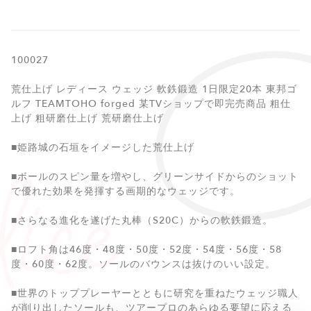
100027
荒仕上げ レディース ウェッジ 軟鉄鍛造 1日限定20本 東邦ゴ
ルフ TEAMTOHO forged 某TVショップで即完売商品 粗仕
上げ 粗研磨仕上げ 荒研磨仕上げ
■姫路城の石垣をイメージした荒仕上げ
■ボールのスピン量を増やし、グリーンサイドからのショット
で優れた効果を発揮する画期的なウェッジです。
■さらなる進化を遂げた丸棒（S20C）からの軟鉄鍛造。
■ロフト角は46度・48度・50度・52度・54度・56度・58
度・60度・62度。ソールのバウンスは抜けのいい設定。
■世界のトッププレーヤーとともに研究を重ねたウェッジ職人
が削り出したソールも、ツアープロのあらゆる要望に応える