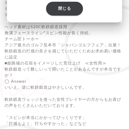
※ロフト58°（ライ角64°バウンス14°）
閉じる
※ロフト60°（ライ角64°バウンス13°）
※ロフト62°（ライ角64°バウンス12°）
ヘッド素材はS20C軟鉄鍛造採用
角溝フェースライン”スピン性能が長く持続。
チーム匠トーホー
アジア最大のゴルフ見本市「ジャパンゴルフフェア」出展！
軟鉄鍛造の打感の良さを感じていただくためお求め易い価格
に設定
■姫路城の石垣をイメージした荒仕上げ ≪女性用≫
軟鉄鍛造って難しいって聞いたことがあるんですが本当です
か？
◯ Answer
いいえ。逆に軟鉄鍛造はやさしいんです。
軟鉄鍛造ウェッジを使った女性プレイヤーの方からもお喜び
の声をたくさんいただいております。
「スピンが本当にかかってびっくりです」
「打感もよく、打ちやすかった」などなど