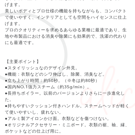
げます。
美しいボディとプロ仕様の機能を持ちながらも、コンパクト
で使いやすく、インテリアとしても空間をハイセンスに仕上
げます。
プロのクオリティーを求めるあらゆる業種に最適であり、生
地や布製品における消臭や除菌にも効果的で、洗濯の代わり
にも最適です。
【主要ポイント】
●スタイリッシュなのデザイン外見。
●機能：衣類などのシワ伸ばし、除菌、消臭など。
●立ち上がり時間：約50秒。（※冬は約80秒）
●国内NO.1強力スチーム（約35g/min）。
●長持ちボイラー。以前のバージョンよりさらに一歩進化し
た。
●持ちやすいクッション付きハンドル。スチームヘッドが軽く
て使いやすいし、疲れない。
●アルミ製アイロンかけ面。衣類などを傷つけない。
●オリジナルアクセサリー・ミニボード。衣類の裾、袖、縁、
ポケットなどの仕上げ用に。