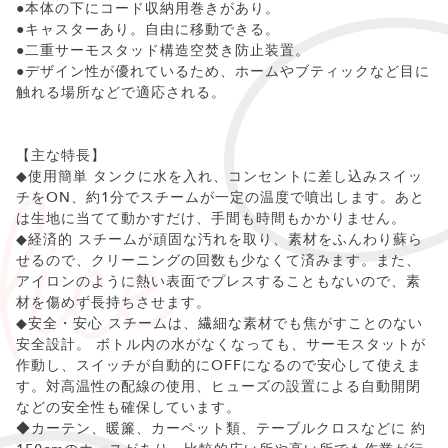
●本体の下にコード収納用巻きがあり。
●キャスターあり。自由に移動できる。
●二重サーモスタッド構造空焚き防止装置。
●デザイン性が優れているため、ホームやブティックなど目に
触れる場所などで適応される。
【主な特長】
◆使用簡単 タンクに水を入れ、コンセントに差し込みスイッ
チをON、約1分でスチームが一定の温度で噴出します。あと
は生地に当てて動かすだけ、手間も時間もかかりません。
◆経済的 スチームが頑固な汚れを取り、素材をふんわり蘇ら
せるので、クリーニングの回数も少なくて済みます。また、
アイロンのように熱い表面でプレスすることもないので、素
材を傷めず長持ちさせます。
◆安全・安心 スチームは、繊細な素材でも焦がすことのない
安全設計。 ボトル内の水がなくなっても、サーモスタットが
作動し、スイッチが自動的にOFFになるので安心して使えま
す。対高温性の配線の使用、ヒューズの設置による自動開閉
などの安全性も確保しています。
◆カーテン、暖簾、カーペット類、テーブルクロスなどに 約