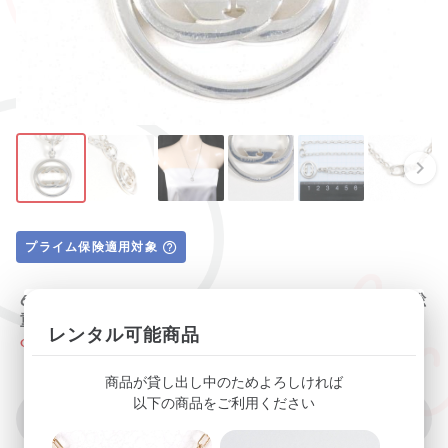
プライム保険適用対象
6▼グッチ インターロッキングG シルバー ネックレス 総
重量約14.8g 約54cm
レンタル可能商品
GUCCI
商品が貸し出し中のためよろしければ
以下の商品をご利用ください
現在貸し出し中です
他のおすすめ商品はこちら