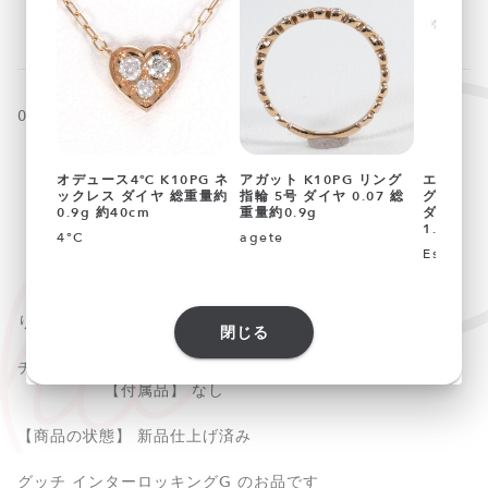
090422
オデュース4℃ K10PG ネ
アガット K10PG リング
エステール
ックレス ダイヤ 総重量約
指輪 5号 ダイヤ 0.07 総
グ 指輪 
【素材】 925/シルバー
0.9g 約40cm
重量約0.9g
ダイヤ 0
1.4g
4°C
agete
【総重量】 約14.8g
Estelle
【サイズ】 トップ：全長 約28×19mm(トップとチェーン取
り外し可)
閉じる
チェーン：全長 約54cm（アジャスターなし）
【付属品】 なし
【商品の状態】 新品仕上げ済み
グッチ インターロッキングG のお品です