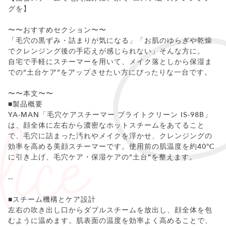
グを】
〜〜おすすめセクション〜〜
「毛穴の黒ずみ・詰まりが気になる」「お肌のゆらぎや乾燥
でクレンジング後の手応えが感じられない」そんな方に。
自宅で手軽にスチーマーを用いて、メイク落としから保湿ま
での“土台ケア”をアップさせたい方にぴったりな一台です。
〜〜本文〜〜
■製品概要
YA-MAN「毛穴ケアスチーマー ブライトクリーン IS-98B」
は、顔全体に左右から濃密なホットスチームをあてること
で、毛穴に詰まった汚れやメイクを浮かせ、クレンジングの
効率を高める美顔スチーマーです。使用前の肌温度を約40℃
に引き上げ、毛穴ケア・保湿ケアの“土台”を整えます。
--
■スチーム機構とケア設計
左右の吹き出し口からダブルスチームを放出し、顔全体を包
むように温めます。肌表面の温度を効率よく高めることで、