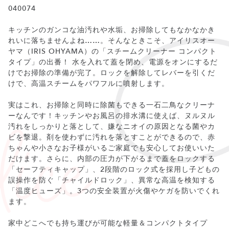
040074
キッチンのガンコな油汚れや水垢、お掃除してもなかなかき
れいに落ちませんよね……。そんなときこそ、アイリスオー
ヤマ（IRIS OHYAMA）の「スチームクリーナー コンパクト
タイプ」の出番！ 水を入れて蓋を閉め、電源をオンにするだ
けでお掃除の準備が完了。ロックを解除してレバーを引くだ
けで、高温スチームをパワフルに噴射します。
実はこれ、お掃除と同時に除菌もできる一石二鳥なクリーナ
ーなんです！キッチンやお風呂の排水溝に使えば、ヌルヌル
汚れをしっかりと落として、嫌なニオイの原因となる菌やカ
ビを撃退。剤を使わずに汚れを落とすことができるので、赤
ちゃんや小さなお子様がいるご家庭でも安心してお使いいた
だけます。さらに、内部の圧力が下がるまで蓋をロックする
「セーフティキャップ」、2段階のロック式を採用し子どもの
誤操作を防ぐ「チャイルドロック」、異常な高温を検知する
「温度ヒューズ」。3つの安全装置が火傷やケガを防いでくれ
ます。
家中どこへでも持ち運びが可能な軽量＆コンパクトタイプ