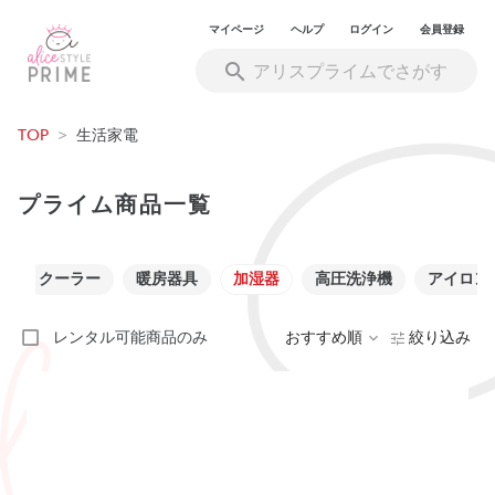
マイページ
ヘルプ
ログイン
会員登録
TOP
>
生活家電
プライム商品一覧
ー
クーラー
暖房器具
加湿器
高圧洗浄機
アイロン
レンタル可能商品のみ
おすすめ順
絞り込み