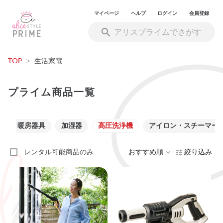
マイページ
ヘルプ
ログイン
会員登録
TOP
>
生活家電
プライム商品一覧
ー
暖房器具
加湿器
高圧洗浄機
アイロン・スチーマー
レンタル可能商品のみ
おすすめ順
絞り込み