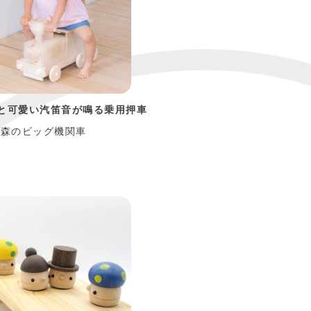
と可愛い汽笛音が鳴る乗用押車
 森のビッグ機関車