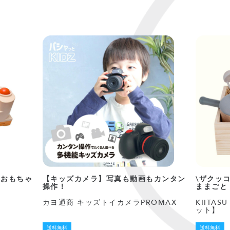
器おもちゃ
【キッズカメラ】写真も動画もカンタン
\ザクッ
操作！
ままごと
カヨ通商 キッズトイカメラPROMAX
KIITA
ット】
送料無料
送料無料