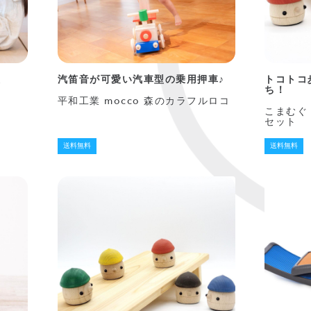
役
汽笛音が可愛い汽車型の乗用押車♪
トコトコ
ち！
平和工業 mocco 森のカラフルロコ
こまむぐ
セット
送料無料
送料無料