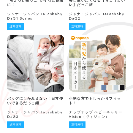
”ちょっと抱っこ”がずっと快適
毎日使いたくなる【ちょうどい
に！
い】だっこ紐
ジャナ・ジャパン TeLasbaby
ジャナ・ジャパン TeLasbaby
DaG1 Series
DaG2
送料無料
送料無料
バッグにしかみえない！日常使
小柄な方でもしっかりフィッ
いできるだっこ紐
ト！
ジャナ・ジャパン TeLasbaby
ナップナップ ベビーキャリー
DaG3
Vision（ヴィジョン）
送料無料
送料無料