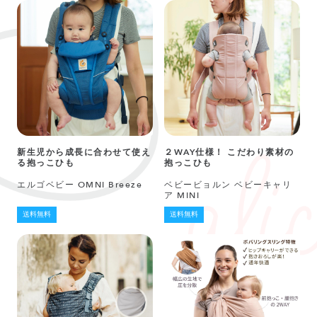
新生児から成長に合わせて使え
２WAY仕様！ こだわり素材の
る抱っこひも
抱っこひも
エルゴベビー OMNI Breeze
ベビービョルン ベビーキャリ
ア MINI
送料無料
送料無料