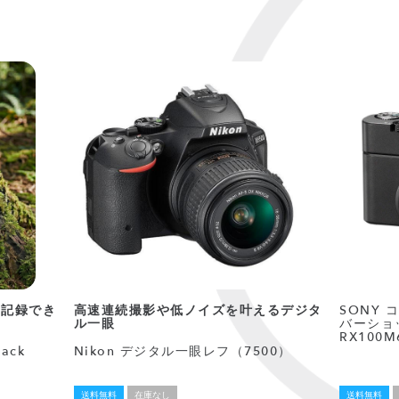
に記録でき
高速連続撮影や低ノイズを叶えるデジタ
SONY
ル一眼
バーショット
RX100M
ack
Nikon デジタル一眼レフ（7500）
送料無料
在庫なし
送料無料