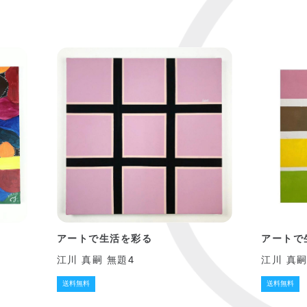
アートで生活を彩る
アートで
江川 真嗣 無題4
江川 真嗣
送料無料
送料無料