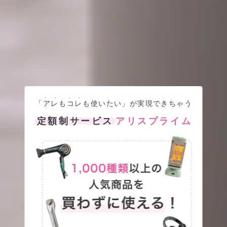
●●
●●
「
アレ
も
コレ
も使いたい」が実現できちゃう
定額制サービス
アリスプライム