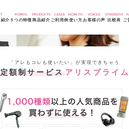
UT
POINTS
PRODUCTS
CASES
HOW TO
VOICES
STRENGTH
F
ス紹介
５つの特徴
商品紹介
ご利用例
使い方
お客様の声
比較表
ご
●●
●●
「
アレ
も
コレ
も使いたい」が実現できちゃう
定額制サービス
アリスプライ