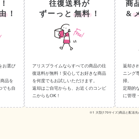
！
往復送料が
商
由
！
ずーっと
無料
！
&
をお選び
アリスプライムならすべての商品の往
返却さ
復送料が無料！安心してお好きな商品
ニング
。商品を
を何度でもお試しいただけます。
掃。
つでも自
返却はご自宅からも、お近くのコンビ
定期的
ニからもOK！
に管理
※1 大型(170サイズ)商品と配