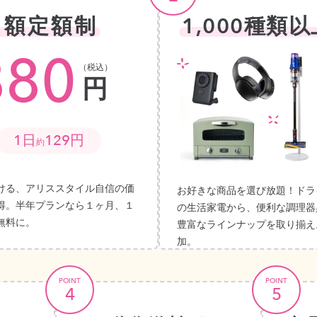
月額定額制
1,000種類以
880
（税込）
円
1日
129円
約
ける、アリススタイル自信の価
お好きな商品を選び放題！ドラ
得。半年プランなら１ヶ月、１
の生活家電から、便利な調理器
無料に。
豊富なラインナップを取り揃え
加。
POINT
POINT
4
5