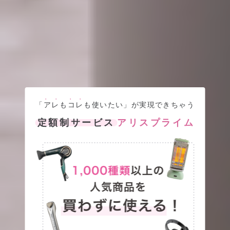
●●
●●
「
アレ
も
コレ
も使いたい」が実現できちゃう
定額制サービス
アリスプライム